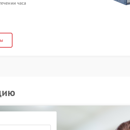
течении часа
ны
цию