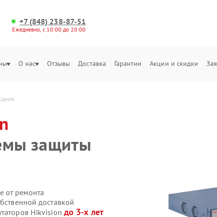
+7 (848) 238-87-51
Ежедневно, с 10:00 до 20:00
ны
О нас
Отзывы
Доставка
Гарантии
Акции и скидки
Зая
кания
on
темы защиты
е от ремонта
обственной доставкой
до 3-х лет
таторов Hikvision