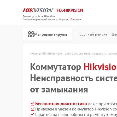
FIX-HIKVISION
Ремонт устройств Hikvision
Специализированный cервисный центр г.
Тольятти
Мы ремонтируем
Срочный ремонт
Це
sion в Тольятти
Коммутатор Hikvision неисправность системы защиты от замы
Коммутатор
Hikvisi
Неисправность сис
Ремонт тепловизоров Hikvision
Ремонт видеорегистраторов Hikvision
Ремонт видеодомофонов Hikvision
от замыкания
Бесплатная диагностика
даже при отказ
Привезем и увезем коммутатор Hikvision с
Гарантия на наши работы по ремонту комму