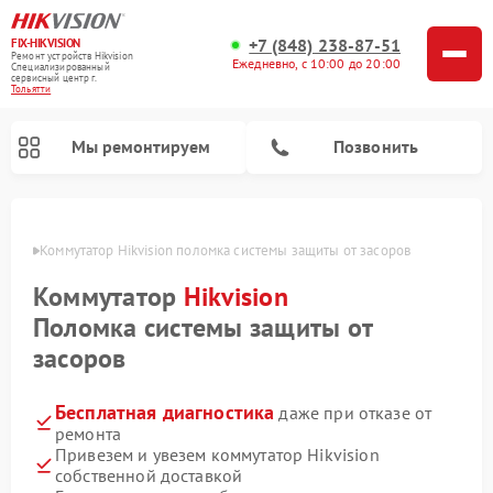
+7 (848) 238-87-51
FIX-HIKVISION
Ремонт устройств Hikvision
Ежедневно, с 10:00 до 20:00
Специализированный
cервисный центр г.
Тольятти
Мы ремонтируем
Позвонить
ьятти
Коммутатор Hikvision поломка системы защиты от засоров
Коммутатор
Hikvision
Ремонт видеорегистраторов Hikvision
Ремонт видеодомофонов Hikvision
Поломка системы защиты от
засоров
Бесплатная диагностика
даже при отказе от
ремонта
Привезем и увезем коммутатор Hikvision
собственной доставкой