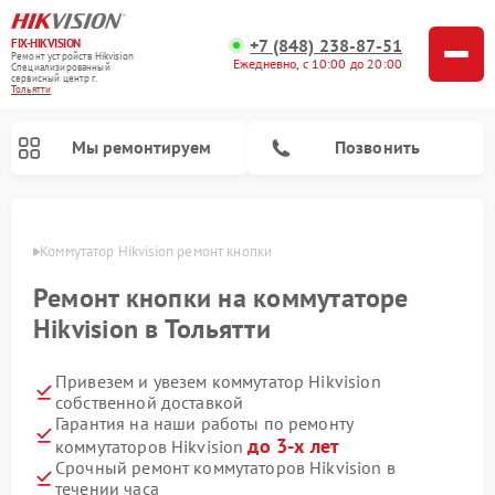
+7 (848) 238-87-51
FIX-HIKVISION
Ремонт устройств Hikvision
Ежедневно, с 10:00 до 20:00
Специализированный
cервисный центр г.
Тольятти
Мы ремонтируем
Позвонить
ьятти
Коммутатор Hikvision ремонт кнопки
Ремонт кнопки на коммутаторе
Ремонт видеорегистраторов Hikvision
Ремонт видеодомофонов Hikvision
Hikvision в Тольятти
Привезем и увезем коммутатор Hikvision
собственной доставкой
Гарантия на наши работы по ремонту
до 3-х лет
коммутаторов Hikvision
Срочный ремонт коммутаторов Hikvision в
течении часа