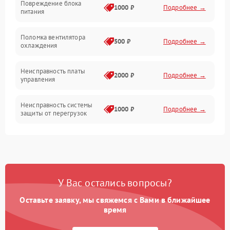
Повреждение блока
1000 ₽
Подробнее →
питания
Поломка вентилятора
500 ₽
Подробнее →
охлаждения
Неисправность платы
2000 ₽
Подробнее →
управления
Неисправность системы
1000 ₽
Подробнее →
защиты от перегрузок
Поломка системы
автоматического
1000 ₽
Подробнее →
отключения
У Вас остались вопросы?
Неисправность системы
защиты от короткого
1000 ₽
Подробнее →
замыкания
Оставьте заявку, мы свяжемся с Вами в ближайшее
время
Повреждение системы
1000 ₽
Подробнее →