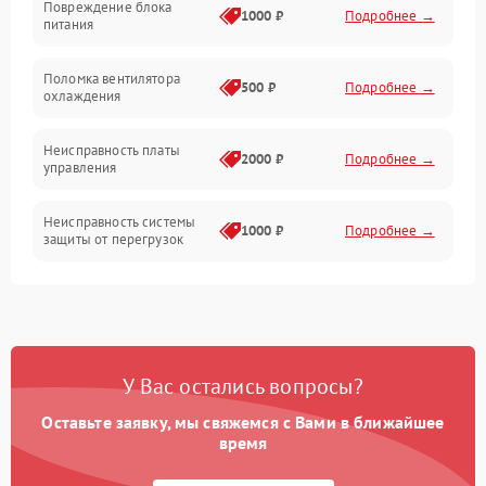
Повреждение блока
1000 ₽
Подробнее →
питания
Поломка вентилятора
500 ₽
Подробнее →
охлаждения
Неисправность платы
2000 ₽
Подробнее →
управления
Неисправность системы
1000 ₽
Подробнее →
защиты от перегрузок
Поломка системы
автоматического
1000 ₽
Подробнее →
отключения
У Вас остались вопросы?
Неисправность системы
защиты от короткого
1000 ₽
Подробнее →
замыкания
Оставьте заявку, мы свяжемся с Вами в ближайшее
время
Повреждение системы
1000 ₽
Подробнее →