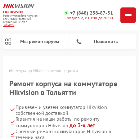
+7 (848) 238-87-51
FIX-HIKVISION
Ремонт устройств Hikvision
Ежедневно, с 10:00 до 20:00
Специализированный
cервисный центр г.
Тольятти
Мы ремонтируем
Позвонить
ьятти
Коммутатор Hikvision ремонт корпуса
Ремонт корпуса на коммутаторе
Ремонт видеорегистраторов Hikvision
Ремонт видеодомофонов Hikvision
Hikvision в Тольятти
Привезем и увезем коммутатор Hikvision
собственной доставкой
Гарантия на наши работы по ремонту
до 3-х лет
коммутаторов Hikvision
Срочный ремонт коммутаторов Hikvision в
течении часа