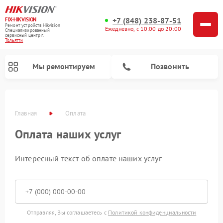
+7 (848) 238-87-51
FIX-HIKVISION
Ремонт устройств Hikvision
Ежедневно, с 10:00 до 20:00
Специализированный
cервисный центр г.
Тольятти
Мы ремонтируем
Позвонить
Главная
Оплата
Оплата наших услуг
Интересный текст об оплате наших услуг
Ремонт видеорегистраторов Hikvision
Ремонт видеодомофонов Hikvision
Отправляя, Вы соглашаетесь с
Политикой конфиденциальности