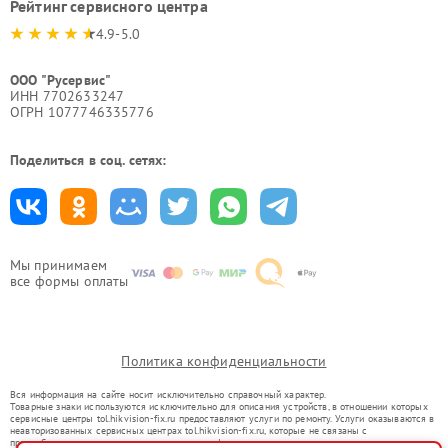
Рейтинг сервисного центра
4.9-5.0
ООО "Русервис"
ИНН 7702633247
ОГРН 1077746335776
Поделиться в соц. сетях:
Мы принимаем
все формы оплаты
Политика конфиденциальности
Вся информация на сайте носит исключительно справочный характер.
Товарные знаки используются исключительно для описания устройств, в отношении которых
сервисные центры tol.hikvision-fix.ru предоставляют услуги по ремонту. Услуги оказываются в
неавторизованных сервисных центрах tol.hikvision-fix.ru, которые не связаны с
правообладателями товарных знаков или их официальными представителями.