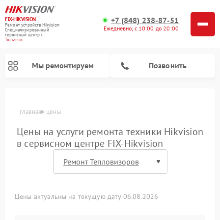
+7 (848) 238-87-51
FIX-HIKVISION
Ремонт устройств Hikvision
Ежедневно, с 10:00 до 20:00
Специализированный
cервисный центр г.
Тольятти
Мы ремонтируем
Позвонить
главная
цены
Цены на услуги ремонта техники Hikvision
в сервисном центре FIX-Hikvision
Ремонт видеорегистраторов Hikvision
Ремонт видеодомофонов Hikvision
Цены актуальны на текущую дату 06.08.2026