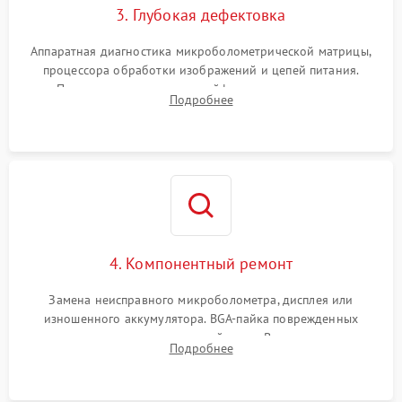
3. Глубокая дефектовка
Аппаратная диагностика микроболометрической матрицы,
процессора обработки изображений и цепей питания.
Проверка целостности шлейфов, модуля памяти и
Подробнее
интерфейсов связи. Выявление сгоревших SMD-компонентов
на плате.
4. Компонентный ремонт
Замена неисправного микроболометра, дисплея или
изношенного аккумулятора. BGA-пайка поврежденных
контроллеров на материнской плате. Восстановление
Подробнее
разъемов и кнопок, замена поврежденных элементов
корпуса.