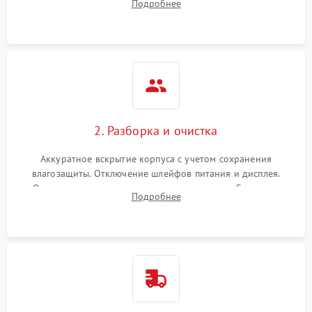
Подробнее
проверка базовых функций и считывание системных
ошибок.
2. Разборка и очистка
Аккуратное вскрытие корпуса с учетом сохранения
влагозащиты. Отключение шлейфов питания и дисплея.
Очистка внутренних плат от окислов и пыли. Бережная
Подробнее
обработка германиевого объектива специализированными
растворами.