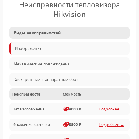
Неисправности тепловизора
Hikvision
Виды неисправностей
Изображение
Механические повреждения
Электронные и аппаратные сбои
Неисправности
Стоимость
Неисправности сенсора и оптики
Нет изображения
4000 ₽
Подробнее →
Программные ошибки
Искажение картинки
3500 ₽
Подробнее →
Электропитание