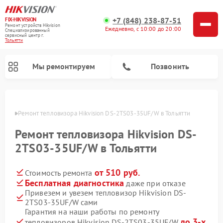
+7 (848) 238-87-51
FIX-HIKVISION
Ремонт устройств Hikvision
Ежедневно, с 10:00 до 20:00
Специализированный
cервисный центр г.
Тольятти
Мы ремонтируем
Позвонить
ьятти
Ремонт тепловизора Hikvision DS-2TS03-35UF/W в Тольятти
Ремонт тепловизора Hikvision DS-
Ремонт видеодомофонов Hikvision
Ремонт видеорегистраторов Hikvision
2TS03-35UF/W в Тольятти
от 510 руб.
Стоимость ремонта
Бесплатная диагностика
даже при отказе
Привезем и увезем тепловизор Hikvision DS-
2TS03-35UF/W сами
Гарантия на наши работы по ремонту
до 3-х
тепловизоров Hikvision DS-2TS03-35UF/W