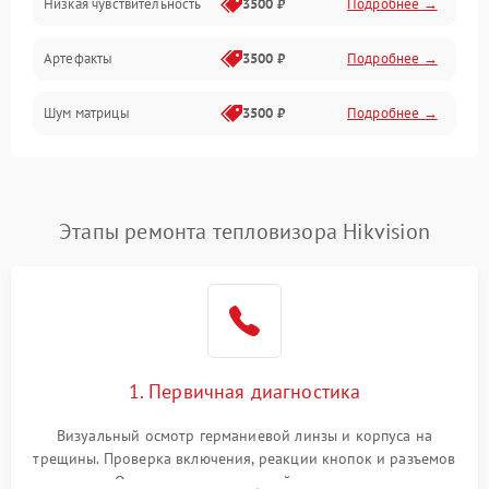
Низкая чувствительность
3500 ₽
Подробнее →
Измерения
Артефакты
3500 ₽
Подробнее →
Матрица
Шум матрицы
3500 ₽
Подробнее →
Проблемы питания
Температурные проблемы
Сбои коммуникаций и интерфейсов
Этапы ремонта тепловизора Hikvision
Программные сбои
Проблемы с объективом
1. Первичная диагностика
Экран (дисплей)
Визуальный осмотр германиевой линзы и корпуса на
трещины. Проверка включения, реакции кнопок и разъемов
зарядки. Оценка вывода тепловой сигнатуры на экран,