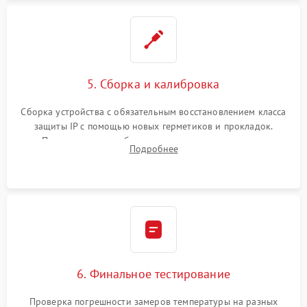
5. Сборка и калибровка
Сборка устройства с обязательным восстановлением класса
защиты IP с помощью новых герметиков и прокладок.
Программная калибровка матрицы по эталонному
Подробнее
абсолютно черному телу для точного измерения температур.
6. Финальное тестирование
Проверка погрешности замеров температуры на разных