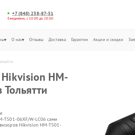
+7 (848) 238-87-51
Ежедневно, с 10:00 до 20:00
ны
О нас
Отзывы
Доставка
Гарантии
Акции и скидки
Зая
ольятти
Hikvision HM-
 Тольятти
е
HM-TS01-06XF/W-LC06 сами
овизоров Hikvision HM-TS01-