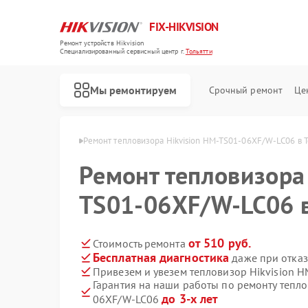
FIX-HIKVISION
Ремонт устройств Hikvision
Специализированный cервисный центр г.
Тольятти
Мы ремонтируем
Срочный ремонт
Це
Hikvision в Тольятти
Ремонт тепловизора Hikvision HM-TS01-06XF/W-LC06 в Т
Ремонт тепловизора 
TS01-06XF/W-LC06 в
Ремонт видеорегистраторов Hikvision
Ремонт видеодомофонов Hikvision
Ремонт коммутаторов Hikvision
от 510 руб.
Стоимость ремонта
Бесплатная диагностика
даже при отказ
Привезем и увезем тепловизор Hikvision 
Гарантия на наши работы по ремонту тепл
до 3-х лет
06XF/W-LC06