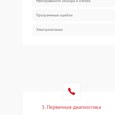
Неисправности сенсора и оптики
Программные ошибки
Электропитание
Измерения
Матрица
Проблемы питания
Температурные проблемы
Сбои коммуникаций и интерфейсов
1. Первичная диагностика