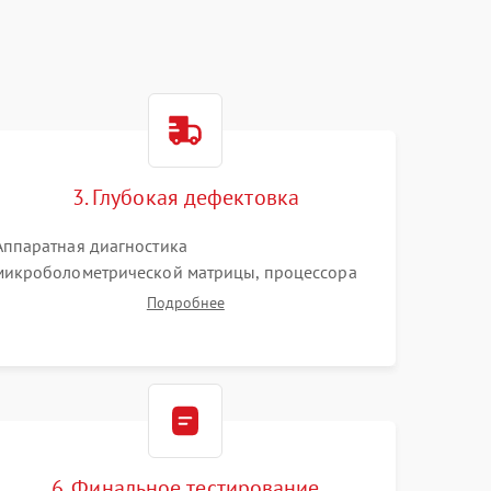
3. Глубокая дефектовка
Аппаратная диагностика
микроболометрической матрицы, процессора
обработки изображений и цепей питания.
Подробнее
Проверка целостности шлейфов, модуля памяти
и интерфейсов связи. Выявление сгоревших
SMD-компонентов на плате.
6. Финальное тестирование