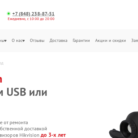
+7 (848) 238-87-51
Ежедневно, с 10:00 до 20:00
ны
О нас
Отзывы
Доставка
Гарантии
Акции и скидки
Зая
од
n
м USB или
е от ремонта
обственной доставкой
до 3-х лет
визоров Hikvision