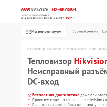
FIX-HIKVISION
Ремонт устройств Hikvision
Специализированный cервисный центр г.
Тольятти
Мы ремонтируем
Срочный ремонт
Це
Hikvision в Тольятти
Тепловизор Hikvision неисправный разъём usb или dc‑вх
Тепловизор
Hikvisio
Неисправный разъё
Ремонт видеорегистраторов Hikvision
Ремонт видеодомофонов Hikvision
Ремонт коммутаторов Hikvision
DC‑вход
Бесплатная диагностика
даже при отказ
Привезем и увезем тепловизор Hikvision с
Гарантия на наши работы по ремонту тепло