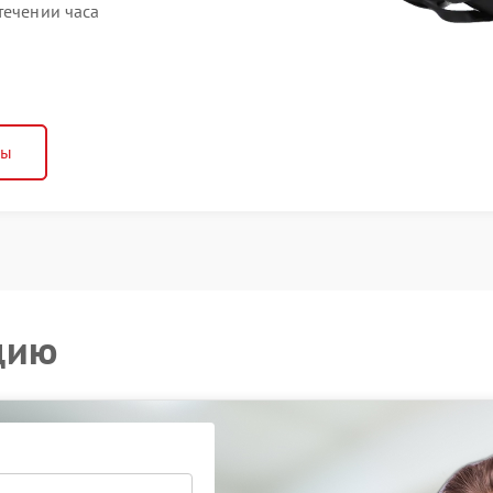
течении часа
ны
цию