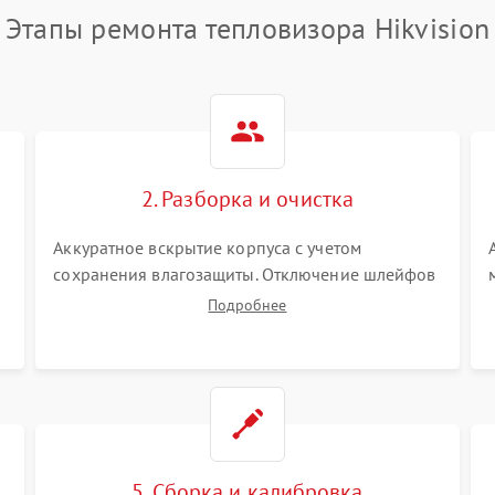
Этапы ремонта тепловизора Hikvision
2. Разборка и очистка
Аккуратное вскрытие корпуса с учетом
сохранения влагозащиты. Отключение шлейфов
питания и дисплея. Очистка внутренних плат от
Подробнее
окислов и пыли. Бережная обработка
германиевого объектива специализированными
растворами.
5. Сборка и калибровка