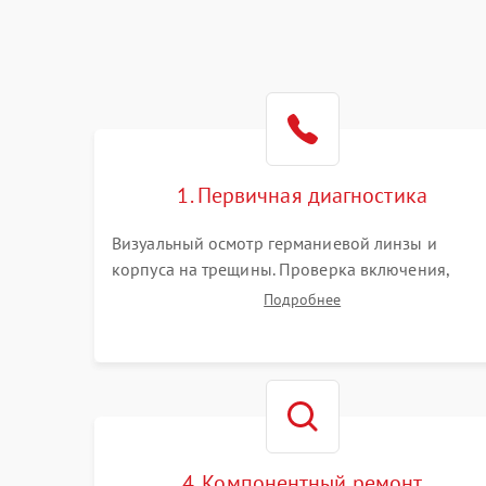
1. Первичная диагностика
Визуальный осмотр германиевой линзы и
корпуса на трещины. Проверка включения,
реакции кнопок и разъемов зарядки. Оценка
Подробнее
вывода тепловой сигнатуры на экран, проверка
базовых функций и считывание системных
ошибок.
4. Компонентный ремонт