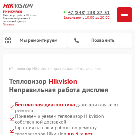
+7 (848) 238-87-51
FIX-HIKVISION
Ремонт устройств Hikvision
Ежедневно, с 10:00 до 20:00
Специализированный
cервисный центр г.
Тольятти
Мы ремонтируем
Позвонить
ьятти
Тепловизор Hikvision неправильная работа дисплея
Тепловизор
Hikvision
Ремонт видеодомофонов Hikvision
Ремонт видеорегистраторов Hikvision
Неправильная работа дисплея
Бесплатная диагностика
даже при отказе от
ремонта
Привезем и увезем тепловизор Hikvision
собственной доставкой
Гарантия на наши работы по ремонту
до 3-х лет
тепловизоров Hikvision