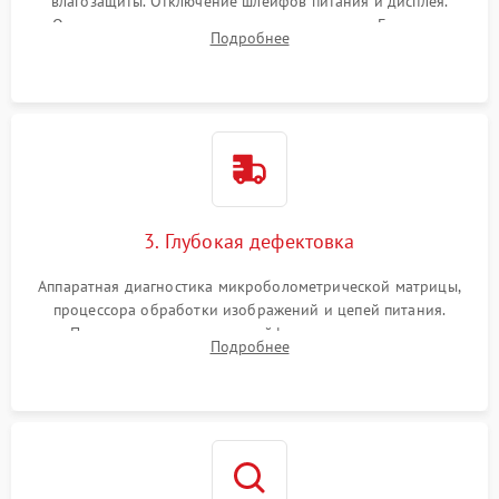
влагозащиты. Отключение шлейфов питания и дисплея.
Очистка внутренних плат от окислов и пыли. Бережная
Подробнее
обработка германиевого объектива специализированными
растворами.
3. Глубокая дефектовка
Аппаратная диагностика микроболометрической матрицы,
процессора обработки изображений и цепей питания.
Проверка целостности шлейфов, модуля памяти и
Подробнее
интерфейсов связи. Выявление сгоревших SMD-компонентов
на плате.