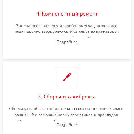
4. Компонентный ремонт
Замена неисправного микроболометра, дисплея или
изношенного аккумулятора. BGA-пайка поврежденных
контроллеров на материнской плате. Восстановление
Подробнее
разъемов и кнопок, замена поврежденных элементов
корпуса.
5. Сборка и калибровка
Сборка устройства с обязательным восстановлением класса
защиты IP с помощью новых герметиков и прокладок.
Программная калибровка матрицы по эталонному
Подробнее
абсолютно черному телу для точного измерения температур.