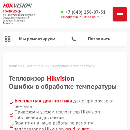
+7 (848) 238-87-51
FIX-HIKVISION
Ремонт устройств Hikvision
Ежедневно, с 10:00 до 20:00
Специализированный
cервисный центр г.
Тольятти
Мы ремонтируем
Позвонить
и
Тепловизор Hikvision ошибки в обработке температуры
Тепловизор
Hikvision
Ремонт видеодомофонов Hikvision
Ремонт видеорегистраторов Hikvision
Ошибки в обработке температуры
Бесплатная диагностика
даже при отказе от
ремонта
Привезем и увезем тепловизор Hikvision
собственной доставкой
Гарантия на наши работы по ремонту
до 3-х лет
тепловизоров Hikvision