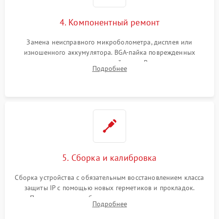
4. Компонентный ремонт
Замена неисправного микроболометра, дисплея или
изношенного аккумулятора. BGA-пайка поврежденных
контроллеров на материнской плате. Восстановление
Подробнее
разъемов и кнопок, замена поврежденных элементов
корпуса.
5. Сборка и калибровка
Сборка устройства с обязательным восстановлением класса
защиты IP с помощью новых герметиков и прокладок.
Программная калибровка матрицы по эталонному
Подробнее
абсолютно черному телу для точного измерения температур.