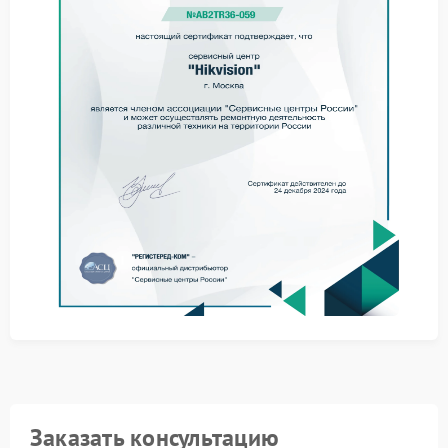
диапазонов измерения.
Подобные симптомы нередко связаны с
программными ошибками, сбоями калибровки или
повреждением внутренних датчиков, поэтому
ремонт Hikvision должен выполняться
профессионально.
Практические советы
Перед обращением в сервис допустимо выполнить
базовые действия, которые иногда позволяют
исключить внешние факторы:
перезапустить устройство и обновить программное
обеспечение;
проверить настройки температурных диапазонов;
убедиться в отсутствии сильных электромагнитных
помех рядом.
Если после этих шагов проблема сохраняется,
дальнейшая эксплуатация без диагностики не
рекомендуется. Качественный сервис Hikvision
ориентирован на точное выявление причины, а не
Заказать консультацию