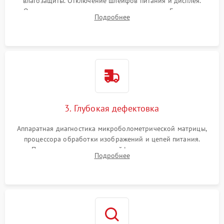
влагозащиты. Отключение шлейфов питания и дисплея.
Очистка внутренних плат от окислов и пыли. Бережная
Подробнее
обработка германиевого объектива специализированными
растворами.
3. Глубокая дефектовка
Аппаратная диагностика микроболометрической матрицы,
процессора обработки изображений и цепей питания.
Проверка целостности шлейфов, модуля памяти и
Подробнее
интерфейсов связи. Выявление сгоревших SMD-компонентов
на плате.