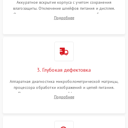
Аккуратное вскрытие корпуса с учетом сохранения
влагозащиты. Отключение шлейфов питания и дисплея.
Очистка внутренних плат от окислов и пыли. Бережная
Подробнее
обработка германиевого объектива специализированными
растворами.
3. Глубокая дефектовка
Аппаратная диагностика микроболометрической матрицы,
процессора обработки изображений и цепей питания.
Проверка целостности шлейфов, модуля памяти и
Подробнее
интерфейсов связи. Выявление сгоревших SMD-компонентов
на плате.