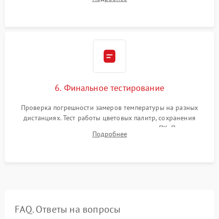
абсолютно черному телу для точного измерения температур.
6. Финальное тестирование
Проверка погрешности замеров температуры на разных
дистанциях. Тест работы цветовых палитр, сохранения
термограмм в память и передачи данных на ПК. Проверка
Подробнее
автономности работы и итоговый контроль качества.
FAQ. Ответы на вопросы