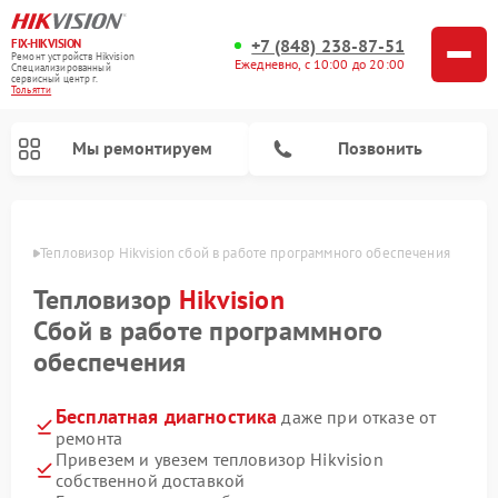
+7 (848) 238-87-51
FIX-HIKVISION
Ремонт устройств Hikvision
Ежедневно, с 10:00 до 20:00
Специализированный
cервисный центр г.
Тольятти
Мы ремонтируем
Позвонить
ьятти
Тепловизор Hikvision сбой в работе программного обеспечения
Тепловизор
Hikvision
Ремонт видеодомофонов Hikvision
Ремонт видеорегистраторов Hikvision
Сбой в работе программного
обеспечения
Бесплатная диагностика
даже при отказе от
ремонта
Привезем и увезем тепловизор Hikvision
собственной доставкой