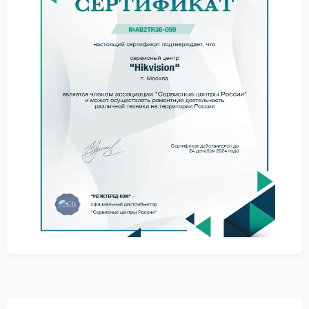
искажение цветовой палитры термограмм;
отсутствие реакции на команды управления.
Такие признаки указывают на необходимость
профессиональной диагностики программной
среды.
Факторы, влияющие на сбой ПО
Нарушение работы программного обеспечения
связано с рядом причин:
сбой при обновлении встроенного ПО;
ошибки совместимости программных модулей;
нестабильное электропитание устройства.
Ремонт Hikvision в подобных случаях проводится с
учетом архитектуры программной платформы и
особенностей модели.
Практические рекомендации
Для сохранения стабильной работы тепловизора
специалисты рекомендуют: