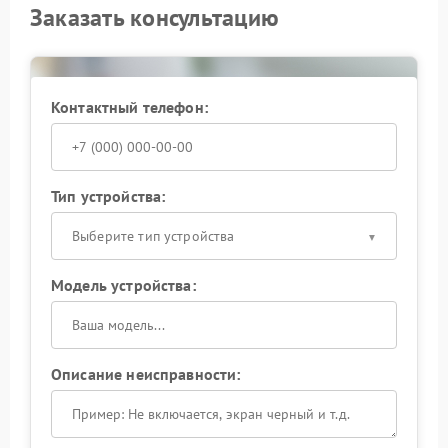
Заказать консультацию
использовать только официальные версии
прошивок;
избегать прерывания работы устройства при
обновлениях;
обращаться в сервисный центр Hikvision при
Контактный телефон:
первых признаках сбоя.
Профессиональный подход позволяет вернуть
корректную работу тепловизора и сохранить его
рабочие характеристики.
Тип устройства:
Выберите тип устройства
Модель устройства:
Описание неисправности: