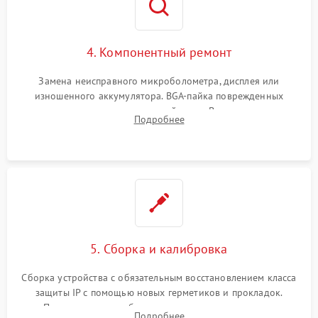
4. Компонентный ремонт
Замена неисправного микроболометра, дисплея или
изношенного аккумулятора. BGA-пайка поврежденных
контроллеров на материнской плате. Восстановление
Подробнее
разъемов и кнопок, замена поврежденных элементов
корпуса.
5. Сборка и калибровка
Сборка устройства с обязательным восстановлением класса
защиты IP с помощью новых герметиков и прокладок.
Программная калибровка матрицы по эталонному
Подробнее