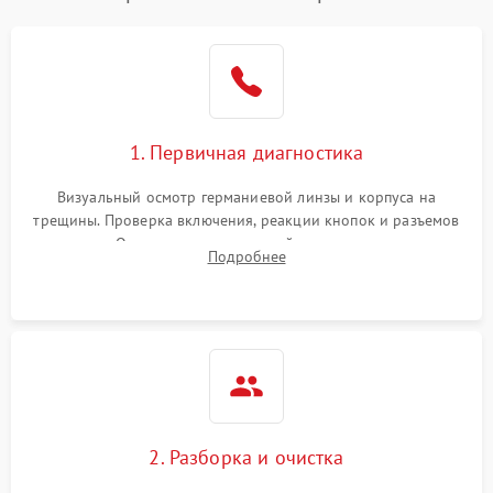
1. Первичная диагностика
Визуальный осмотр германиевой линзы и корпуса на
трещины. Проверка включения, реакции кнопок и разъемов
зарядки. Оценка вывода тепловой сигнатуры на экран,
Подробнее
проверка базовых функций и считывание системных
ошибок.
2. Разборка и очистка