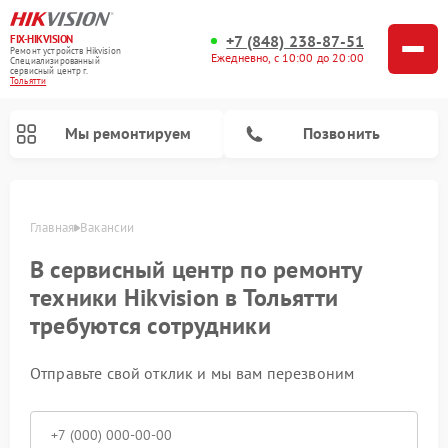
+7 (848) 238-87-51
FIX-HIKVISION
Ремонт устройств Hikvision
Ежедневно, с 10:00 до 20:00
Специализированный
cервисный центр г.
Тольятти
Мы ремонтируем
Позвонить
Главная
Вакансии
В сервисный центр по ремонту
техники Hikvision в Тольятти
требуются сотрудники
Ремонт видеорегистраторов Hikvision
Ремонт видеодомофонов Hikvision
Отправьте свой отклик и мы вам перезвоним