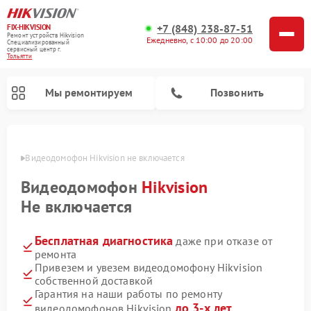
+7 (848) 238-87-51
FIX-HIKVISION
Ремонт устройств Hikvision
Ежедневно, с 10:00 до 20:00
Специализированный
cервисный центр г.
Тольятти
Мы ремонтируем
Позвонить
ьятти
Видеодомофон Hikvision не включается
Видеодомофон
Hikvision
Ремонт видеорегистраторов Hikvision
Не включается
Бесплатная диагностика
даже при отказе от
ремонта
Привезем и увезем видеодомофону Hikvision
собственной доставкой
Гарантия на наши работы по ремонту
до 3-х лет
видеодомофонов Hikvision