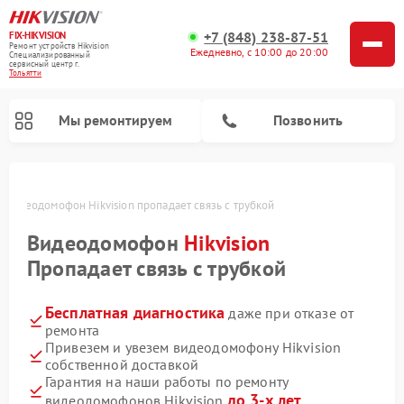
+7 (848) 238-87-51
FIX-HIKVISION
Ремонт устройств Hikvision
Ежедневно, с 10:00 до 20:00
Специализированный
cервисный центр г.
Тольятти
Мы ремонтируем
Позвонить
Видеодомофон Hikvision пропадает связь с трубкой
Видеодомофон
Hikvision
Ремонт видеорегистраторов Hikvision
Пропадает связь с трубкой
Бесплатная диагностика
даже при отказе от
ремонта
Привезем и увезем видеодомофону Hikvision
собственной доставкой
Гарантия на наши работы по ремонту
до 3-х лет
видеодомофонов Hikvision