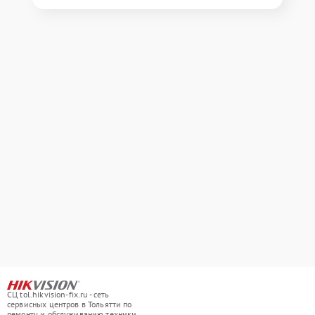
СЦ tol.hikvision-fix.ru - сеть
сервисных центров в Тольятти по
ремонту и обслуживанию техники