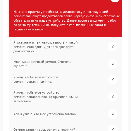
На этапе приема устройства на диагностику и последующий
ремонт вам будет предоставлен заказ-наряд с указанием страховых
обязательств на ваше устройство. Далее, после выполнения работ
по ремонту техники, вы получите акт выполненных работ и
гарантийный талон.
Я уже знаю в чем неисправность и какой
ремонт необходим. Для чего проводить
диагностику?
Мне нужен срочный ремонт. Сможете
сделать?
Я хочу, чтобы мое устройство
ремонтировали при мне.
Я хочу, чтобы мое устройство
ремонтировалось только оригинальными
запчастями.
Как я узнаю, что мое устройство готово?
От чего зависит срок ремонта техники?