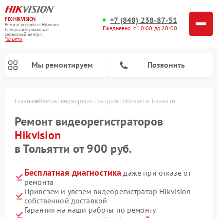
+7 (848) 238-87-51
FIX-HIKVISION
Ремонт устройств Hikvision
Ежедневно, с 10:00 до 20:00
Специализированный
cервисный центр г.
Тольятти
Мы ремонтируем
Позвонить
Главная
Ремонт видеорегистраторов Hikvision в Тольятти
Ремонт видеорегистраторов
Hikvision
Ремонт видеодомофонов Hikvision
в Тольятти от 900 руб.
Бесплатная диагностика
даже при отказе от
ремонта
Привезем и увезем видеорегистратор Hikvision
собственной доставкой
Гарантия на наши работы по ремонту