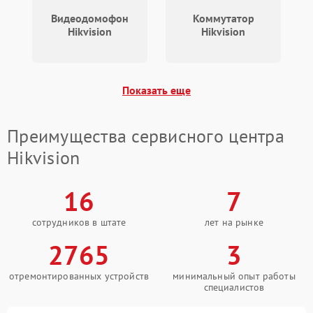
500 ₽
Подробнее →
проводов
Видеодомофон
Коммутатор
Hikvision
Hikvision
Неисправность системы
1000 ₽
Подробнее →
охлаждения
Показать еще
Проблемы с Wi-Fi-
1000 ₽
Подробнее →
модулем
Преимущества сервисного центра
Неисправность датчика
500 ₽
Подробнее →
движения
Hikvision
Неисправность системы
1500 ₽
Подробнее →
16
7
стабилизации
сотрудников в штате
лет на рынке
Неисправность
300 ₽
Подробнее →
индикаторов
2765
3
Неисправность системы
отремонтированных устройств
минимальный опыт работы
1000 ₽
Подробнее →
записи (пропуск кадров)
специалистов