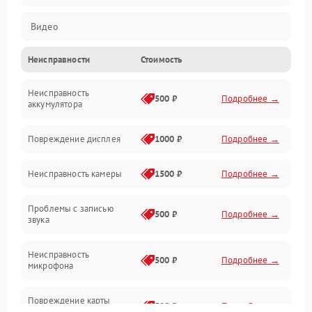
Видео
Неисправности
Стоимость
Запись
Неисправность
Механические повреждения
500 ₽
Подробнее →
аккумулятора
Оптика
Повреждение дисплея
1000 ₽
Подробнее →
Программное обеспечение
Неисправность камеры
1500 ₽
Подробнее →
Проблемы с записью
500 ₽
Подробнее →
звука
Неисправность
500 ₽
Подробнее →
микрофона
Повреждение карты
500 ₽
Подробнее →
памяти (слот)