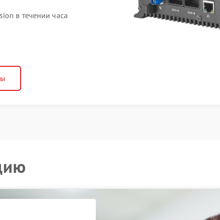
ion в течении часа
ны
цию