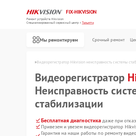
FIX-HIKVISION
Ремонт устройств Hikvision
Специализированный cервисный центр г.
Тольятти
Мы ремонтируем
Срочный ремонт
Це
Hikvision в Тольятти
Видеорегистратор Hikvision неисправность системы ста
Видеорегистратор
H
Неисправность сист
Ремонт тепловизоров Hikvision
Ремонт видеодомофонов Hikvision
Ремонт коммутаторов Hikvision
стабилизации
Бесплатная диагностика
даже при отказ
Привезем и увезем видеорегистратор Hikvi
Гарантия на наши работы по ремонту видео