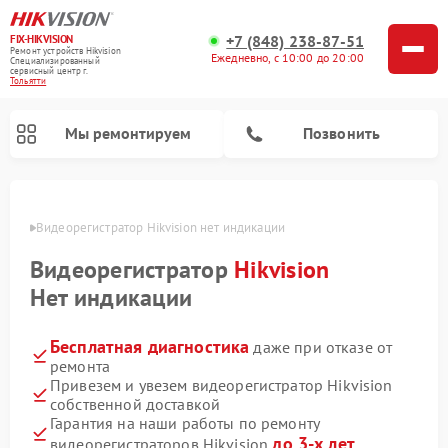
+7 (848) 238-87-51
FIX-HIKVISION
Ремонт устройств Hikvision
Ежедневно, с 10:00 до 20:00
Специализированный
cервисный центр г.
Тольятти
Мы ремонтируем
Позвонить
ьятти
Видеорегистратор Hikvision нет индикации
Видеорегистратор
Hikvision
Ремонт видеодомофонов Hikvision
Нет индикации
Бесплатная диагностика
даже при отказе от
ремонта
Привезем и увезем видеорегистратор Hikvision
собственной доставкой
Гарантия на наши работы по ремонту
до 3-х лет
видеорегистраторов Hikvision