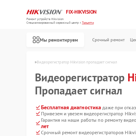
FIX-HIKVISION
Ремонт устройств Hikvision
Специализированный cервисный центр г.
Тольятти
Мы ремонтируем
Срочный ремонт
Це
Hikvision в Тольятти
Видеорегистратор Hikvision пропадает сигнал
Видеорегистратор
H
Пропадает сигнал
Ремонт тепловизоров Hikvision
Ремонт видеодомофонов Hikvision
Ремонт коммутаторов Hikvision
Бесплатная диагностика
даже при отказ
Привезем и увезем видеорегистратор Hikvi
Гарантия на наши работы по ремонту видео
лет
Срочный ремонт видеорегистраторов Hikvis