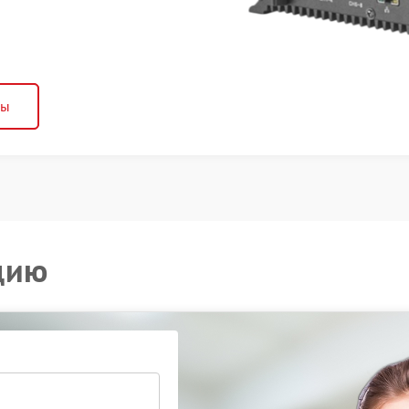
ны
цию