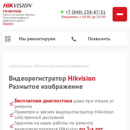
+7 (848) 238-87-51
FIX-HIKVISION
Ремонт устройств Hikvision
Ежедневно, с 10:00 до 20:00
Специализированный
cервисный центр г.
Тольятти
Мы ремонтируем
Позвонить
Видеорегистратор Hikvision размытое изображение
Видеорегистратор
Hikvision
Ремонт видеодомофонов Hikvision
Размытое изображение
Бесплатная диагностика
даже при отказе от
ремонта
Привезем и увезем видеорегистратор Hikvision
собственной доставкой
Гарантия на наши работы по ремонту
до 3-х лет
видеорегистраторов Hikvision