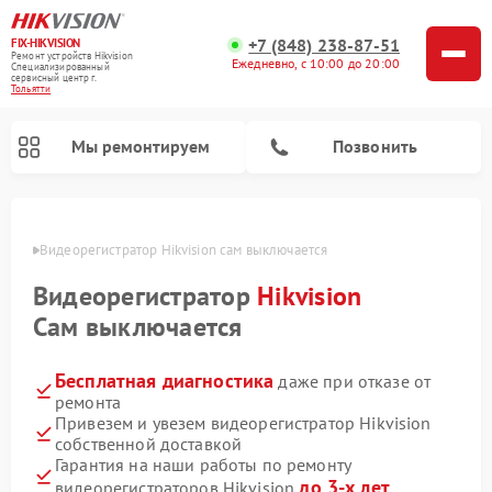
+7 (848) 238-87-51
FIX-HIKVISION
Ремонт устройств Hikvision
Ежедневно, с 10:00 до 20:00
Специализированный
cервисный центр г.
Тольятти
Мы ремонтируем
Позвонить
ьятти
Видеорегистратор Hikvision сам выключается
Видеорегистратор
Hikvision
Ремонт видеодомофонов Hikvision
Сам выключается
Бесплатная диагностика
даже при отказе от
ремонта
Привезем и увезем видеорегистратор Hikvision
собственной доставкой
Гарантия на наши работы по ремонту
до 3-х лет
видеорегистраторов Hikvision