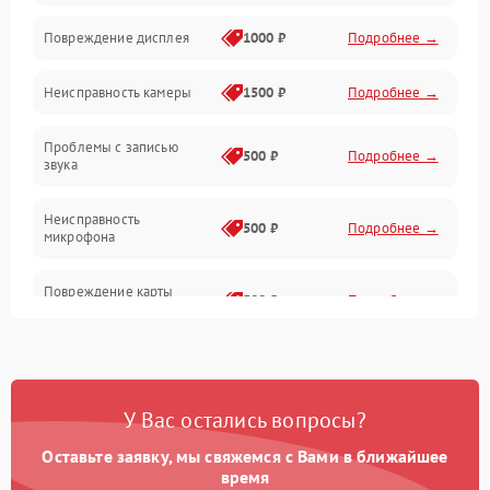
Оптика
Повреждение дисплея
1000 ₽
Подробнее →
Программное обеспечение
Неисправность камеры
1500 ₽
Подробнее →
Проблемы с записью
500 ₽
Подробнее →
звука
Неисправность
500 ₽
Подробнее →
микрофона
Повреждение карты
500 ₽
Подробнее →
памяти (слот)
Неисправность кнопок
300 ₽
Подробнее →
управления
У Вас остались вопросы?
Проблемы с пайкой на
1000 ₽
Подробнее →
плате
Оставьте заявку, мы свяжемся с Вами в ближайшее
время