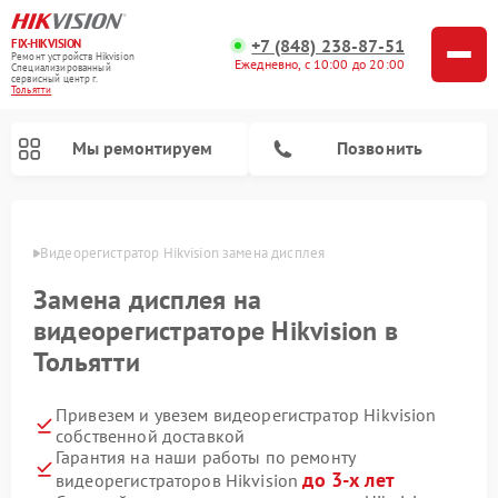
+7 (848) 238-87-51
FIX-HIKVISION
Ремонт устройств Hikvision
Ежедневно, с 10:00 до 20:00
Специализированный
cервисный центр г.
Тольятти
Мы ремонтируем
Позвонить
ьятти
Видеорегистратор Hikvision замена дисплея
Замена дисплея на
Ремонт видеодомофонов Hikvision
видеорегистраторе Hikvision в
Тольятти
Привезем и увезем видеорегистратор Hikvision
собственной доставкой
Гарантия на наши работы по ремонту
до 3-х лет
видеорегистраторов Hikvision