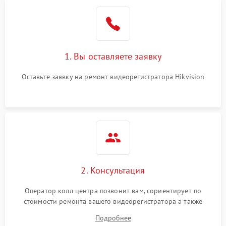
Неисправность датчика
500 ₽
Подробнее →
движения
Неисправность системы
1500 ₽
Подробнее →
1. Вы оставляете заявку
стабилизации
Оставьте заявку на ремонт видеорегистратора Hikvision
Неисправность
300 ₽
Подробнее →
индикаторов
Неисправность системы
1000 ₽
Подробнее →
записи (пропуск кадров)
2. Консультация
Оператор колл центра позвонит вам, сориентирует по
стоимости ремонта вашего видеорегистратора а также
ответит на все ваши вопросы.
Подробнее