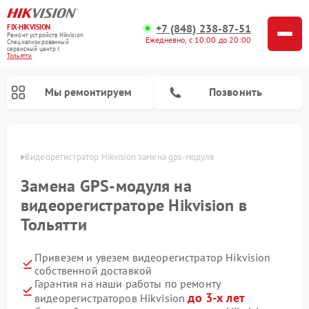
+7 (848) 238-87-51
FIX-HIKVISION
Ремонт устройств Hikvision
Ежедневно, с 10:00 до 20:00
Специализированный
cервисный центр г.
Тольятти
Мы ремонтируем
Позвонить
ьятти
Видеорегистратор Hikvision замена gps-модуля
Замена GPS-модуля на
Ремонт видеодомофонов Hikvision
видеорегистраторе Hikvision в
Тольятти
Привезем и увезем видеорегистратор Hikvision
собственной доставкой
Гарантия на наши работы по ремонту
до 3-х лет
видеорегистраторов Hikvision