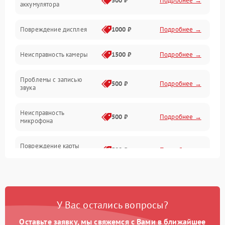
500 ₽
Подробнее →
аккумулятора
Оптика
Повреждение дисплея
1000 ₽
Подробнее →
Программное обеспечение
Неисправность камеры
1500 ₽
Подробнее →
Проблемы с записью
500 ₽
Подробнее →
звука
Неисправность
500 ₽
Подробнее →
микрофона
Повреждение карты
500 ₽
Подробнее →
памяти (слот)
Неисправность кнопок
300 ₽
Подробнее →
управления
У Вас остались вопросы?
Проблемы с пайкой на
1000 ₽
Подробнее →
плате
Оставьте заявку, мы свяжемся с Вами в ближайшее