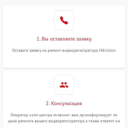
модулем
Неисправность датчика
500 ₽
Подробнее →
движения
Неисправность системы
1500 ₽
Подробнее →
1. Вы оставляете заявку
стабилизации
Оставьте заявку на ремонт видеорегистратора Hikvision
Неисправность
300 ₽
Подробнее →
индикаторов
Неисправность системы
1000 ₽
Подробнее →
записи (пропуск кадров)
2. Консультация
Оператор колл центра позвонит вам, проинформирует по
цене ремонта вашего видеорегистратора а также ответит на
все ваши вопросы.