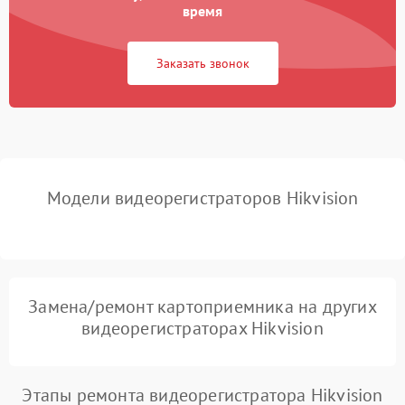
время
Неисправность
2000 ₽
Подробнее →
процессора
Заказать звонок
Неисправность разъемов
500 ₽
Подробнее →
(USB, HDMI)
Проблемы с зарядкой
500 ₽
Подробнее →
устройства
Модели видеорегистраторов Hikvision
Неисправность GPS-
1000 ₽
Подробнее →
модуля
Повреждение внутренних
500 ₽
Подробнее →
проводов
Замена/ремонт картоприемника на других
видеорегистраторах Hikvision
Неисправность системы
1000 ₽
Подробнее →
охлаждения
Этапы ремонта видеорегистратора Hikvision
Проблемы с Wi-Fi-
1000 ₽
Подробнее →