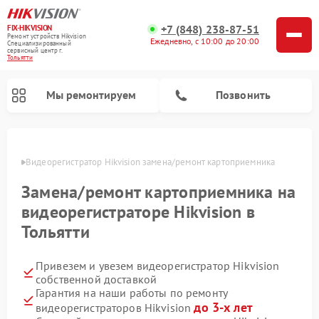
+7 (848) 238-87-51
FIX-HIKVISION
Ремонт устройств Hikvision
Ежедневно, с 10:00 до 20:00
Специализированный
cервисный центр г.
Тольятти
Мы ремонтируем
Позвонить
ьятти
Видеорегистратор Hikvision замена/ремонт картоприемника
Замена/ремонт картоприемника на
Ремонт видеодомофонов Hikvision
видеорегистраторе Hikvision в
Тольятти
Привезем и увезем видеорегистратор Hikvision
собственной доставкой
Гарантия на наши работы по ремонту
до 3-х лет
видеорегистраторов Hikvision