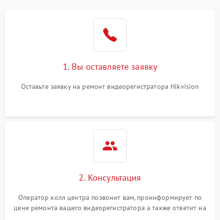
модулем
Неисправность датчика
500 ₽
Подробнее →
движения
Неисправность системы
1500 ₽
Подробнее →
1. Вы оставляете заявку
стабилизации
Оставьте заявку на ремонт видеорегистратора Hikvision
Неисправность
300 ₽
Подробнее →
индикаторов
Неисправность системы
1000 ₽
Подробнее →
записи (пропуск кадров)
2. Консультация
Оператор колл центра позвонит вам, проинформирует по
цене ремонта вашего видеорегистратора а также ответит на
все ваши вопросы.