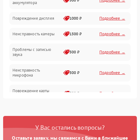
500 ₽
Подробнее →
аккумулятора
Оптика
Повреждение дисплея
1000 ₽
Подробнее →
Программное обеспечение
Неисправность камеры
1500 ₽
Подробнее →
Проблемы с записью
500 ₽
Подробнее →
звука
Неисправность
500 ₽
Подробнее →
микрофона
Повреждение карты
500 ₽
Подробнее →
памяти (слот)
Неисправность кнопок
300 ₽
Подробнее →
управления
У Вас остались вопросы?
Проблемы с пайкой на
1000 ₽
Подробнее →
плате
Оставьте заявку, мы свяжемся с Вами в ближайшее