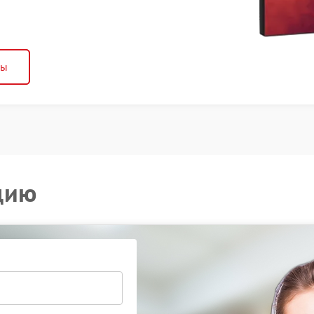
ны
цию