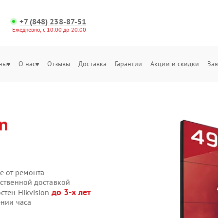
+7 (848) 238-87-51
Ежедневно, с 10:00 до 20:00
ны
О нас
Отзывы
Доставка
Гарантии
Акции и скидки
Зая
on
е от ремонта
бственной доставкой
до 3-х лет
стен Hikvision
ении часа