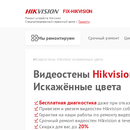
FIX-HIKVISION
Ремонт устройств Hikvision
Специализированный cервисный центр г.
Тольятти
Мы ремонтируем
Срочный ремонт
Це
Hikvision в Тольятти
Видеостены Hikvision искажённые цвета
Видеостены
Hikvisi
Искажённые цвета
Ремонт тепловизоров Hikvision
Ремонт видеорегистраторов Hikvision
Ремонт видеодомофонов Hikvision
Ремонт коммутаторов Hikvision
Бесплатная диагностика
даже при отказ
Привезем и увезем видеостен Hikvision со
Гарантия на наши работы по ремонту видео
Срочный ремонт видеостен Hikvision в теч
20%
Скидка для вас до