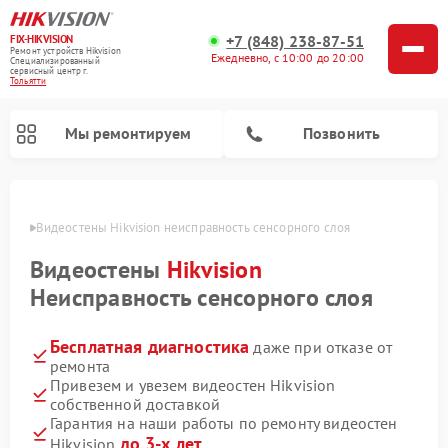
+7 (848) 238-87-51
FIX-HIKVISION
Ремонт устройств Hikvision
Ежедневно, с 10:00 до 20:00
Специализированный
cервисный центр г.
Тольятти
Мы ремонтируем
Позвонить
ьятти
Видеостены Hikvision неисправность сенсорного слоя
Видеостены
Hikvision
Ремонт видеодомофонов Hikvision
Ремонт видеорегистраторов Hikvision
Неисправность сенсорного слоя
Бесплатная диагностика
даже при отказе от
ремонта
Привезем и увезем видеостен Hikvision
собственной доставкой
Гарантия на наши работы по ремонту видеостен
до 3-х лет
Hikvision