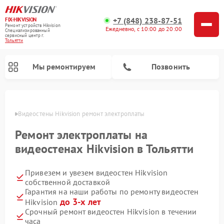
+7 (848) 238-87-51
FIX-HIKVISION
Ремонт устройств Hikvision
Ежедневно, с 10:00 до 20:00
Специализированный
cервисный центр г.
Тольятти
Мы ремонтируем
Позвонить
ьятти
Видеостены Hikvision ремонт электроплаты
Ремонт электроплаты на
Ремонт видеодомофонов Hikvision
Ремонт видеорегистраторов Hikvision
видеостенах Hikvision в Тольятти
Привезем и увезем видеостен Hikvision
собственной доставкой
Гарантия на наши работы по ремонту видеостен
до 3-х лет
Hikvision
Срочный ремонт видеостен Hikvision в течении
часа