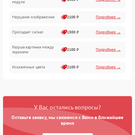
модуле
Механические повреждения
Мерцание изображения
2100 ₽
Подробнее →
Электрика
Пропадает сигнал
1500 ₽
Подробнее →
Коммутационная
Разрыв картинки между
2100 ₽
Подробнее →
экранами
Искажённые цвета
2100 ₽
Подробнее →
Разная яркость панелей
1500 ₽
Подробнее →
Артефакты изображения
2100 ₽
Подробнее →
У Вас остались вопросы?
Оставьте заявку, мы свяжемся с Вами в ближайшее
время