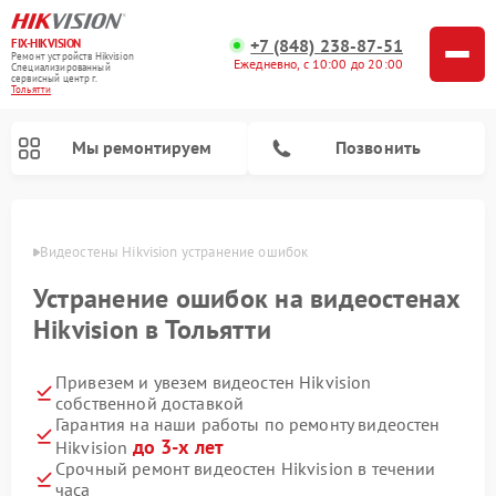
+7 (848) 238-87-51
FIX-HIKVISION
Ремонт устройств Hikvision
Ежедневно, с 10:00 до 20:00
Специализированный
cервисный центр г.
Тольятти
Мы ремонтируем
Позвонить
ьятти
Видеостены Hikvision устранение ошибок
Устранение ошибок на видеостенах
Ремонт видеодомофонов Hikvision
Ремонт видеорегистраторов Hikvision
Hikvision в Тольятти
Привезем и увезем видеостен Hikvision
собственной доставкой
Гарантия на наши работы по ремонту видеостен
до 3-х лет
Hikvision
Срочный ремонт видеостен Hikvision в течении
часа