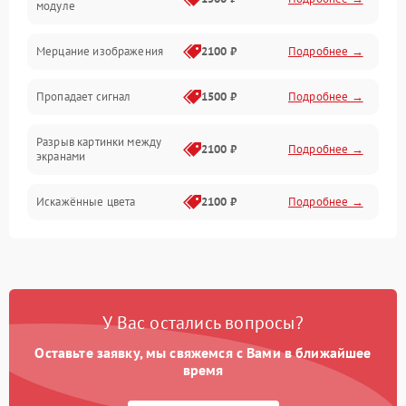
модуле
Механические повреждения
Мерцание изображения
2100 ₽
Подробнее →
Электрика
Пропадает сигнал
1500 ₽
Подробнее →
Коммутационная
Разрыв картинки между
2100 ₽
Подробнее →
экранами
Искажённые цвета
2100 ₽
Подробнее →
Разная яркость панелей
1500 ₽
Подробнее →
Артефакты изображения
2100 ₽
Подробнее →
У Вас остались вопросы?
Оставьте заявку, мы свяжемся с Вами в ближайшее
время