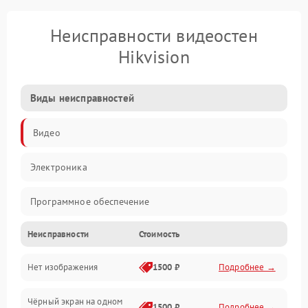
Неисправности видеостен
Hikvision
Виды неисправностей
Видео
Электроника
Программное обеспечение
Неисправности
Стоимость
Калибровка
Нет изображения
1500 ₽
Подробнее →
Электропитание
Чёрный экран на одном
Аппаратная
1500 ₽
Подробнее →