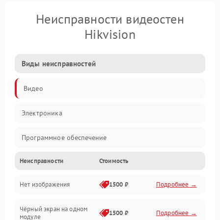
Неисправности видеостен
Hikvision
Виды неисправностей
Видео
Электроника
Программное обеспечение
Неисправности
Стоимость
Калибровка
Нет изображения
1500 ₽
Подробнее →
Электропитание
Чёрный экран на одном
Аппаратная
1500 ₽
Подробнее →
модуле