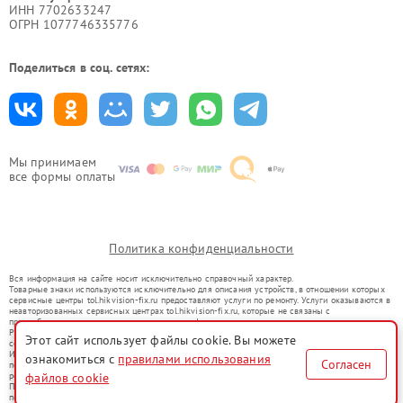
ИНН 7702633247
ОГРН 1077746335776
Поделиться в соц. сетях:
Мы принимаем
все формы оплаты
Политика конфиденциальности
Вся информация на сайте носит исключительно справочный характер.
Товарные знаки используются исключительно для описания устройств, в отношении которых
сервисные центры tol.hikvision-fix.ru предоставляют услуги по ремонту. Услуги оказываются в
неавторизованных сервисных центрах tol.hikvision-fix.ru, которые не связаны с
правообладателями товарных знаков или их официальными представителями.
Ремонт осуществляется для устройств, уже введенных в гражданский оборот в соответствии
Этот сайт использует файлы cookie. Вы можете
со статьей 1487 ГК РФ.
Использование товарных знаков не преследует цели индивидуализации услуг или введения
ознакомиться с
правилами использования
Согласен
потребителей в заблуждение, а служит для информирования о предоставляемых услугах по
файлов cookie
ремонту техники указанных брендов.
Представленная на сайте информация не является публичной офертой, определяемой
положениями Статьи 437(2) Гражданского кодекса РФ