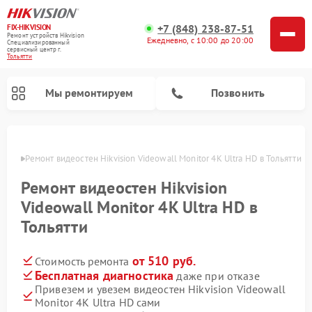
+7 (848) 238-87-51
FIX-HIKVISION
Ремонт устройств Hikvision
Ежедневно, с 10:00 до 20:00
Специализированный
cервисный центр г.
Тольятти
Мы ремонтируем
Позвонить
ьятти
Ремонт видеостен Hikvision Videowall Monitor 4K Ultra HD в Тольятти
Ремонт видеостен Hikvision
Ремонт видеодомофонов Hikvision
Ремонт видеорегистраторов Hikvision
Videowall Monitor 4K Ultra HD в
Тольятти
от 510 руб.
Стоимость ремонта
Бесплатная диагностика
даже при отказе
Привезем и увезем видеостен Hikvision Videowall
Monitor 4K Ultra HD сами