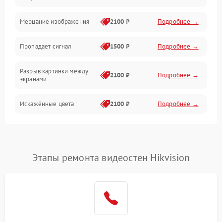
Механические повреждения
Мерцание изображения
2100 ₽
Подробнее →
Электрика
Пропадает сигнал
1500 ₽
Подробнее →
Коммутационная
Разрыв картинки между
2100 ₽
Подробнее →
экранами
Искажённые цвета
2100 ₽
Подробнее →
Разная яркость панелей
1500 ₽
Подробнее →
Артефакты изображения
2100 ₽
Подробнее →
Этапы ремонта видеостен Hikvision